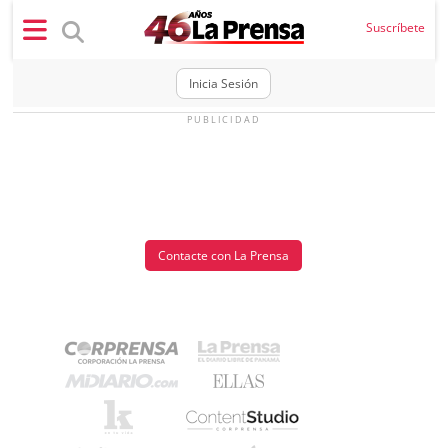
×
Suscríbete
Inicia Sesión
PUBLICIDAD
SECCIONES
Portada
BBC
News
Contacte con La Prensa
Locales
Ellas
Sociedad
Status
Judiciales
K
Política
Vivir+
Economía