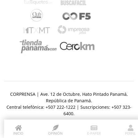
Opinión
Mundo
Blogs
Deportes
Fotografías
Tecnología
Videos
Ponle
Fe
la
de
Firma
erratas
⌾
⌾
Hoy
Tal
Historias
por
Cual
Hoy
⌾
CORPRENSA | Ave. 12 de Octubre, Hato Pintado Panamá,
⌾
Sabrina
República de Panamá.
Sábado
Sin
Central telefónica: +507 222-1222 | Suscripciones: +507 323-
Picante
Censura
SERVICIOS
6400.
⌾
La
E-
Contenido
Repregunta
Paper
de
INICIO
OPINIÓN
E-PAPER
PERFIL