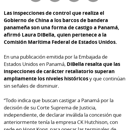
Buscador
RSS
Las inspecciones de control que realiza el
Comunicados
Gobierno de China a los barcos de bandera
Temas
panameña son una forma de castigo a Panamá,
Catálogos
afirmó Laura DiBella, quien pertenece a la
Autores
Lotería
Comisión Marítima Federal de Estados Unidos.
Notas
Kiosko
al
En una publicación emitida por la Embajada de
digital
lector
Estados Unidos en Panamá,
DiBella resalta que las
inspecciones de carácter retaliatorio superan
Luctuosas
Buenas
ampliamente los niveles históricos
y que continúan
prácticas
sin señales de disminuir.
“Todo indica que buscan castigar a Panamá por la
OTROS
decisión de su Corte Suprema de Justicia,
SITIOS
independiente, de declarar inválida la concesión que
anteriormente tenía la empresa CK Hutchison, con
Metro
Mi
sede en Hong Kong, para operar las terminales de