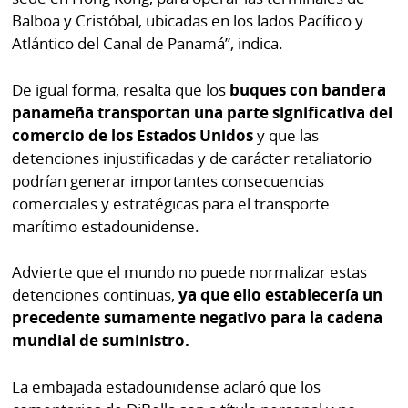
por
Diario
Balboa y Cristóbal, ubicadas en los lados Pacífico y
Metro
Atlántico del Canal de Panamá”, indica.
Ellas
Tienda
De igual forma, resalta que los
buques con bandera
Club
Panamá
panameña transportan una parte significativa del
La
Tus
Prensa
comercio de los Estados Unidos
y que las
Tiquetes
detenciones injustificadas y de carácter retaliatorio
Busca
podrían generar importantes consecuencias
⌾
Cero
Fácil
comerciales y estratégicas para el transporte
KM
Hoy
marítimo estadounidense.
⌾
por
Corprensa
Tal
Advierte que el mundo no puede normalizar estas
Hoy
Cual
detenciones continuas,
ya que ello establecería un
⌾
⌾
precedente sumamente negativo para la cadena
Sábado
mundial de suministro.
Sabrina
Picante
Sin
⌾
La embajada estadounidense aclaró que los
Censura