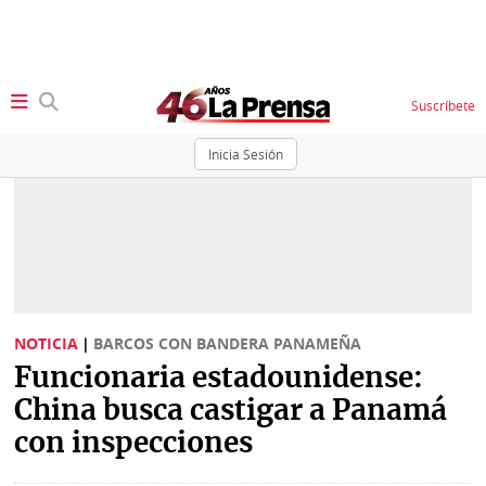
Suscríbete
Inicia Sesión
SECCIONES
Portada
BBC
News
Locales
Ellas
Sociedad
NOTICIA
|
BARCOS CON BANDERA PANAMEÑA
Status
Funcionaria estadounidense:
Judiciales
K
China busca castigar a Panamá
Política
Vivir+
con inspecciones
Economía
Opinión