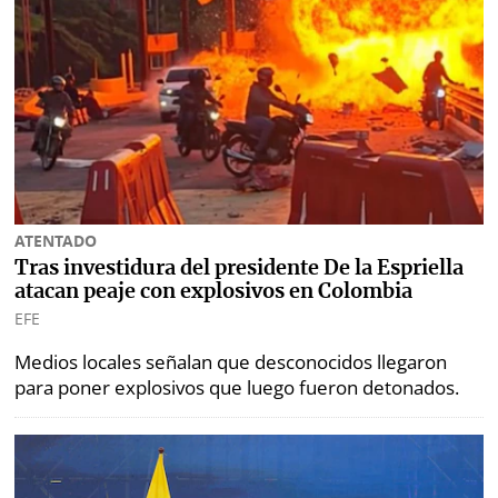
Metro
Mi
por
Diario
Metro
Ellas
Tienda
Club
Panamá
La
Tus
Prensa
Tiquetes
ATENTADO
Busca
Tras investidura del presidente De la Espriella
Cero
Fácil
atacan peaje con explosivos en Colombia
KM
EFE
Corprensa
Medios locales señalan que desconocidos llegaron
para poner explosivos que luego fueron detonados.
⌾
⌾
Hoy
Tal
por
Cual
Hoy