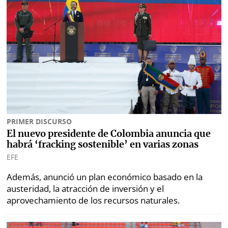
⌾
⌾
Sabrina
Sábado
Sin
Picante
Censura
⌾
La
Repregunta
PRIMER DISCURSO
El nuevo presidente de Colombia anuncia que
habrá ‘fracking sostenible’ en varias zonas
EFE
Además, anunció un plan económico basado en la
austeridad, la atracción de inversión y el
aprovechamiento de los recursos naturales.