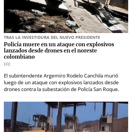
Opinión
Mundo
Blogs
Deportes
Fotografías
Tecnología
TRAS LA INVESTIDURA DEL NUEVO PRESIDENTE
Videos
Policía muere en un ataque con explosivos
Ponle
lanzados desde drones en el noreste
Fe
la
colombiano
de
EFE
Firma
erratas
El subintendente Argemiro Rodelo Canchila murió
Historias
luego de un ataque con explosivos lanzados desde
drones contra la subestación de Policía San Roque.
SERVICIOS
E-
Contenido
Paper
de