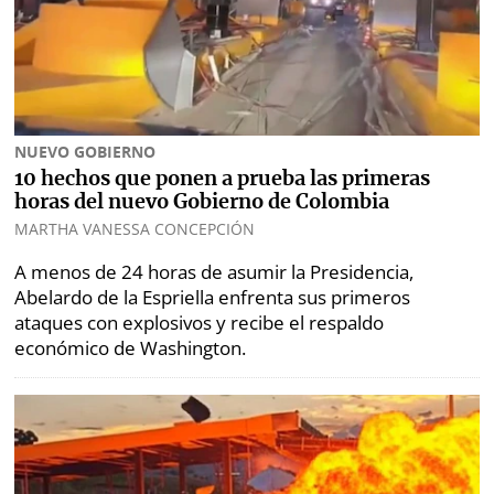
marcas
Buscador
RSS
Comunicados
Temas
Catálogos
NUEVO GOBIERNO
Autores
Lotería
10 hechos que ponen a prueba las primeras
horas del nuevo Gobierno de Colombia
Notas
Kiosko
MARTHA VANESSA CONCEPCIÓN
al
digital
lector
A menos de 24 horas de asumir la Presidencia,
Abelardo de la Espriella enfrenta sus primeros
Luctuosas
Buenas
ataques con explosivos y recibe el respaldo
prácticas
económico de Washington.
OTROS
SITIOS