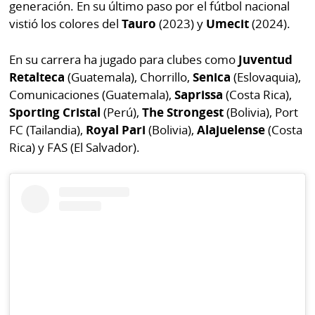
La
generación. En su último paso por el fútbol nacional
vistió los colores del
Tauro
(2023) y
Umecit
(2024).
Repregunta
En su carrera ha jugado para clubes como
Juventud
Retalteca
(Guatemala), Chorrillo,
Senica
(Eslovaquia),
Comunicaciones (Guatemala),
Saprissa
(Costa Rica),
Sporting Cristal
(Perú),
The Strongest
(Bolivia), Port
FC (Tailandia),
Royal Pari
(Bolivia),
Alajuelense
(Costa
Rica) y FAS (El Salvador).