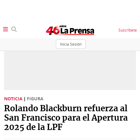
Suscríbete
Inicia Sesión
SECCIONES
Portada
BBC
News
Locales
Ellas
Sociedad
NOTICIA
|
FIGURA
Status
Rolando Blackburn refuerza al
Judiciales
K
San Francisco para el Apertura
Política
Vivir+
2025 de la LPF
Economía
Opinión