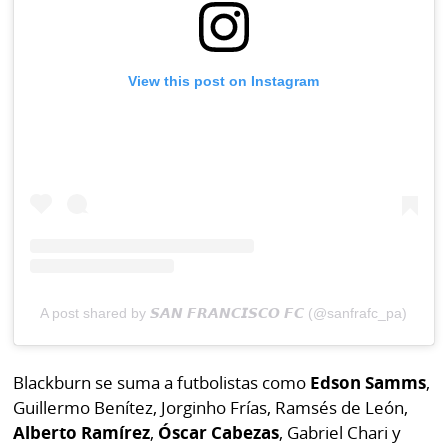
View this post on Instagram
A post shared by 𝙎𝘼𝙉 𝙁𝙍𝘼𝙉𝘾𝙄𝙎𝘾𝙊 𝙁𝘾 (@sanfrafc_pa)
Blackburn se suma a futbolistas como
Edson Samms
,
Guillermo Benítez, Jorginho Frías, Ramsés de León,
Alberto Ramírez
,
Óscar Cabezas
, Gabriel Chari y