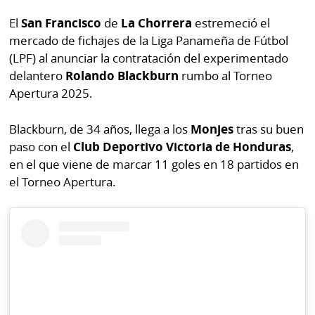
Buscador
El
San Francisco
de
La Chorrera
estremeció el
RSS
Comunicados
mercado de fichajes de la Liga Panameña de Fútbol
Temas
(LPF) al anunciar la contratación del experimentado
Catálogos
delantero
Rolando Blackburn
rumbo al Torneo
Autores
Apertura 2025.
Lotería
Notas
Blackburn, de 34 años, llega a los
Monjes
tras su buen
Kiosko
al
paso con el
Club Deportivo Victoria de Honduras
,
digital
lector
en el que viene de marcar 11 goles en 18 partidos en
Luctuosas
Buenas
el Torneo Apertura.
prácticas
OTROS
SITIOS
Metro
Mi