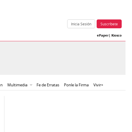
Inicia Sesión
Suscríbete
ePaper
|
Kiosco
ón
Multimedia
Fe de Erratas
Ponle la Firma
Vivir+