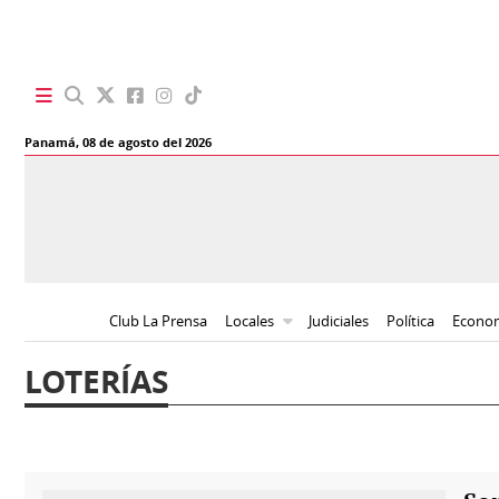
SECCIONES
Panamá,
08 de agosto del 2026
Portada
BBC
News
Locales
Ellas
Sociedad
Status
Club La Prensa
Locales
Judiciales
Política
Econo
Judiciales
K
LOTERÍAS
Política
Vivir+
Economía
Opinión
Mundo
Blogs