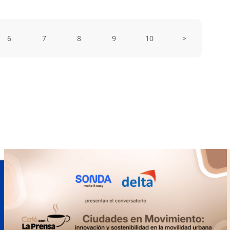
6
7
8
9
10
>