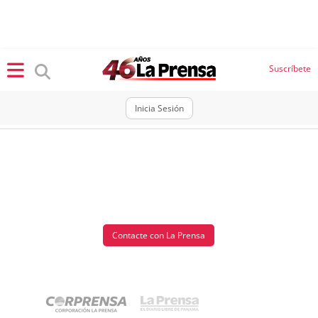
×
Suscríbete
Inicia Sesión
SECCIONES
Portada
BBC
News
Locales
Ellas
Sociedad
Contacte con La Prensa
Status
Judiciales
K
Política
Vivir+
Economía