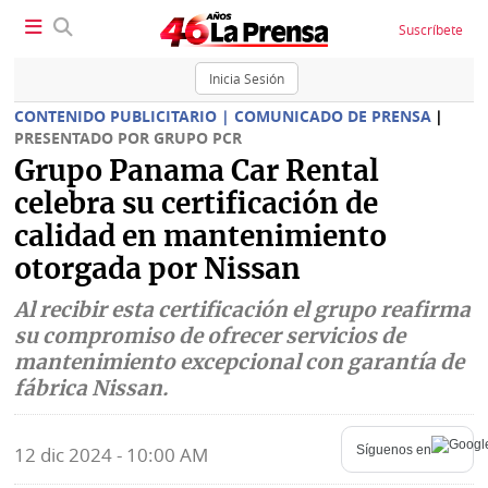
Suscríbete
Inicia Sesión
CONTENIDO PUBLICITARIO | COMUNICADO DE PRENSA
|
PRESENTADO POR GRUPO PCR
Grupo Panama Car Rental
SECCIONES
celebra su certificación de
calidad en mantenimiento
Portada
BBC
News
otorgada por Nissan
Locales
Al recibir esta certificación el grupo reafirma
Ellas
Sociedad
su compromiso de ofrecer servicios de
Status
mantenimiento excepcional con garantía de
Judiciales
K
fábrica Nissan.
Política
Vivir+
Síguenos en
12 dic 2024 - 10:00 AM
Economía
Opinión