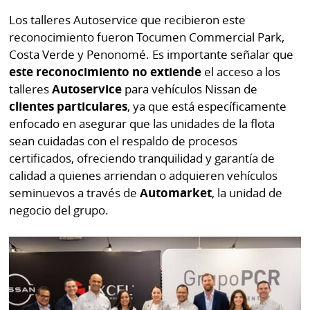
por
Diario
Los talleres Autoservice que recibieron este
Metro
reconocimiento fueron Tocumen Commercial Park,
Ellas
Costa Verde y Penonomé. Es importante señalar que
Tienda
Club
Panamá
este reconocimiento no extiende
el acceso a los
La
talleres
Autoservice
para vehículos Nissan de
Tus
Prensa
clientes particulares
, ya que está específicamente
Tiquetes
enfocado en asegurar que las unidades de la flota
Busca
sean cuidadas con el respaldo de procesos
⌾
Cero
Fácil
certificados, ofreciendo tranquilidad y garantía de
KM
Hoy
calidad a quienes arriendan o adquieren vehículos
⌾
por
seminuevos a través de
Automarket
, la unidad de
Corprensa
Tal
Hoy
negocio del grupo.
Cual
⌾
⌾
Sábado
Sabrina
Picante
Sin
⌾
Censura