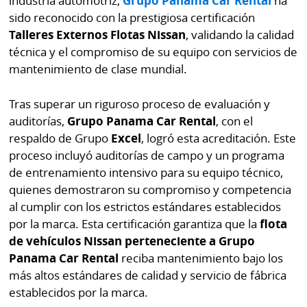
industria automotriz,
Grupo Panama Car Rental
ha
Buscador
sido reconocido con la prestigiosa certificación
RSS
Talleres Externos Flotas Nissan
, validando la calidad
Comunicados
técnica y el compromiso de su equipo con servicios de
Temas
Catálogos
mantenimiento de clase mundial.
Autores
Lotería
Tras superar un riguroso proceso de evaluación y
Notas
auditorías,
Grupo Panama Car Rental
, con el
Kiosko
al
respaldo de Grupo
Excel
, logró esta acreditación. Este
digital
lector
proceso incluyó auditorías de campo y un programa
de entrenamiento intensivo para su equipo técnico,
Luctuosas
Buenas
quienes demostraron su compromiso y competencia
prácticas
al cumplir con los estrictos estándares establecidos
por la marca. Esta certificación garantiza que la
flota
de vehículos Nissan
perteneciente a Grupo
OTROS
Panama Car Rental
reciba mantenimiento bajo los
SITIOS
más altos estándares de calidad y servicio de fábrica
establecidos por la marca.
Metro
Mi