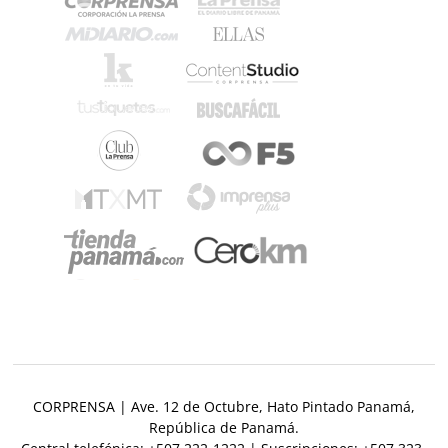
Metro
Mi
por
Diario
Metro
Ellas
Tienda
Club
Panamá
La
Tus
Prensa
Tiquetes
Busca
Cero
Fácil
KM
Corprensa
⌾
⌾
Hoy
Tal
CORPRENSA | Ave. 12 de Octubre, Hato Pintado Panamá,
por
Cual
República de Panamá.
Hoy