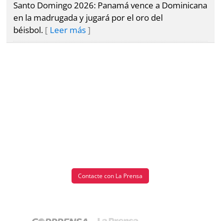
marcas
Santo Domingo 2026: Panamá vence a Dominicana
Buscador
en la madrugada y jugará por el oro del
RSS
béisbol.
Leer más
Comunicados
Temas
Catálogos
Autores
Lotería
Notas
Kiosko
al
digital
lector
Luctuosas
Buenas
prácticas
Contacte con La Prensa
OTROS
SITIOS