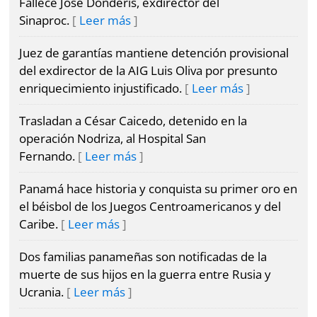
Opinión
Fallece José Donderis, exdirector del
Sinaproc.
Leer más
Mundo
Blogs
Juez de garantías mantiene detención provisional
Deportes
Fotografías
del exdirector de la AIG Luis Oliva por presunto
enriquecimiento injustificado.
Leer más
Tecnología
Videos
Trasladan a César Caicedo, detenido en la
Ponle
Fe
la
operación Nodriza, al Hospital San
de
Firma
Fernando.
Leer más
erratas
Panamá hace historia y conquista su primer oro en
Historias
el béisbol de los Juegos Centroamericanos y del
Caribe.
Leer más
SERVICIOS
Dos familias panameñas son notificadas de la
muerte de sus hijos en la guerra entre Rusia y
E-
Contenido
Ucrania.
Leer más
Paper
de