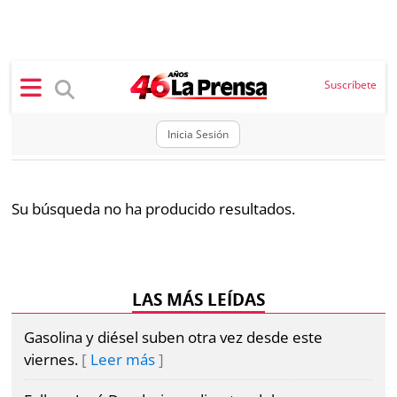
×
Suscríbete
Inicia Sesión
SECCIONES
Portada
BBC
Su búsqueda no ha producido resultados.
News
Locales
Ellas
Sociedad
Status
LAS MÁS LEÍDAS
Judiciales
K
Gasolina y diésel suben otra vez desde este
Política
Vivir+
viernes.
Leer más
Economía