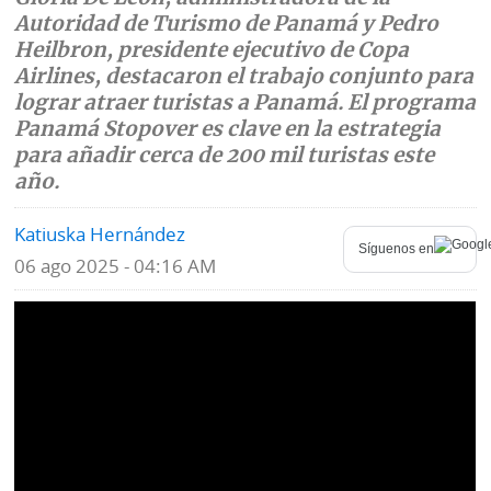
Autoridad de Turismo de Panamá y Pedro
Mundo
Blogs
Heilbron, presidente ejecutivo de Copa
Airlines, destacaron el trabajo conjunto para
Deportes
Fotografías
lograr atraer turistas a Panamá. El programa
Panamá Stopover es clave en la estrategia
Tecnología
Videos
para añadir cerca de 200 mil turistas este
año.
Ponle
Fe
la
de
Katiuska Hernández
Firma
erratas
Síguenos en
06 ago 2025 - 04:16 AM
Historias
SERVICIOS
E-
Contenido
Paper
de
marcas