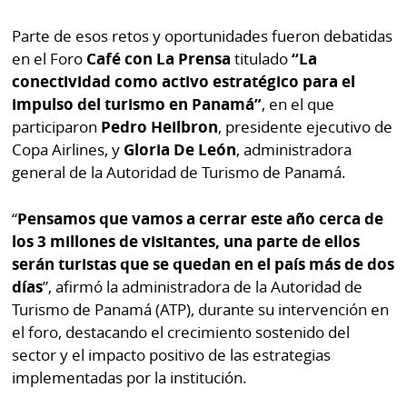
por
Diario
Metro
Parte de esos retos y oportunidades fueron debatidas
Ellas
en el Foro
Café con La Prensa
titulado
“La
Tienda
conectividad como activo estratégico para el
Club
Panamá
impulso del turismo en Panamá”
, en el que
La
participaron
Pedro Heilbron
, presidente ejecutivo de
Tus
Prensa
Copa Airlines, y
Gloria De León
, administradora
Tiquetes
general de la Autoridad de Turismo de Panamá.
Busca
⌾
Cero
Fácil
KM
“
Pensamos que vamos a cerrar este año cerca de
Hoy
⌾
los 3 millones de visitantes, una parte de ellos
por
Corprensa
Tal
serán turistas que se quedan en el país más de dos
Hoy
días
”, afirmó la administradora de la Autoridad de
Cual
⌾
Turismo de Panamá (ATP), durante su intervención en
⌾
Sábado
el foro, destacando el crecimiento sostenido del
Sabrina
sector y el impacto positivo de las estrategias
Picante
Sin
implementadas por la institución.
⌾
Censura