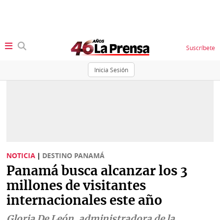
Suscríbete
Inicia Sesión
SECCIONES
Portada
BBC
News
Locales
Ellas
Sociedad
NOTICIA
|
DESTINO PANAMÁ
Status
Panamá busca alcanzar los 3
Judiciales
K
millones de visitantes
Política
Vivir+
internacionales este año
Economía
Opinión
Gloria De León, administradora de la