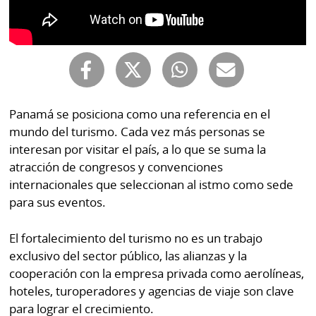
Buscador
RSS
Comunicados
Temas
Catálogos
Autores
Lotería
Panamá se posiciona como una referencia en el
Notas
Kiosko
mundo del turismo. Cada vez más personas se
al
digital
interesan por visitar el país, a lo que se suma la
lector
atracción de congresos y convenciones
Luctuosas
Buenas
internacionales que seleccionan al istmo como sede
prácticas
para sus eventos.
El fortalecimiento del turismo no es un trabajo
OTROS
exclusivo del sector público, las alianzas y la
SITIOS
cooperación con la empresa privada como aerolíneas,
hoteles, turoperadores y agencias de viaje son clave
Metro
Mi
para lograr el crecimiento.