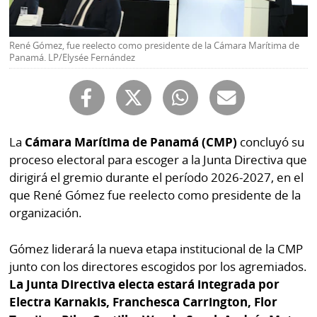
Buscador
RSS
Comunicados
René Gómez, fue reelecto como presidente de la Cámara Marítima de
Temas
Panamá. LP/Elysée Fernández
Catálogos
Autores
Lotería
Notas
Kiosko
al
La
Cámara Marítima de Panamá (CMP)
concluyó su
digital
lector
proceso electoral para escoger a la Junta Directiva que
dirigirá el gremio durante el período 2026-2027, en el
Luctuosas
Buenas
que René Gómez fue reelecto como presidente de la
prácticas
organización.
Gómez liderará la nueva etapa institucional de la CMP
OTROS
junto con los directores escogidos por los agremiados.
SITIOS
La Junta Directiva electa estará integrada por
Electra Karnakis, Franchesca Carrington, Flor
Metro
Mi