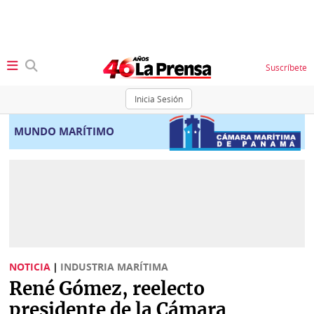
Suscríbete
Inicia Sesión
SECCIONES
MUNDO MARÍTIMO
Portada
BBC
News
Locales
Ellas
Sociedad
Status
Judiciales
K
NOTICIA
|
INDUSTRIA MARÍTIMA
Política
Vivir+
René Gómez, reelecto
Economía
presidente de la Cámara
Opinión