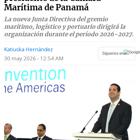
Marítima de Panamá
Mundo
Blogs
La nueva Junta Directiva del gremio
Deportes
Fotografías
marítimo, logístico y portuario dirigirá la
organización durante el período 2026-2027.
Tecnología
Videos
Katiuska Hernández
Ponle
Fe
Síguenos en
30 may 2026 - 12:54 AM
la
de
Firma
erratas
Historias
SERVICIOS
E-
Contenido
Paper
de
marcas