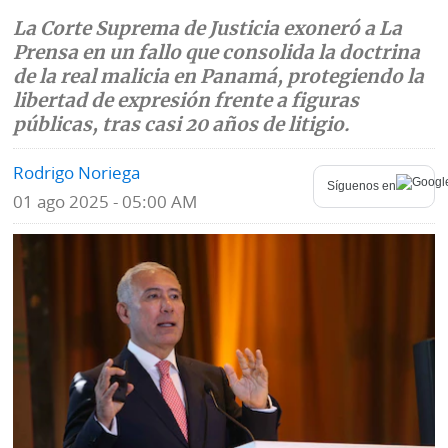
La Corte Suprema de Justicia exoneró a La
Mundo
Blogs
Prensa en un fallo que consolida la doctrina
de la real malicia en Panamá, protegiendo la
Deportes
Fotografías
libertad de expresión frente a figuras
Tecnología
públicas, tras casi 20 años de litigio.
Videos
Ponle
Rodrigo Noriega
Fe
Síguenos en
la
de
01 ago 2025 - 05:00 AM
Firma
erratas
Historias
SERVICIOS
E-
Contenido
Paper
de
marcas