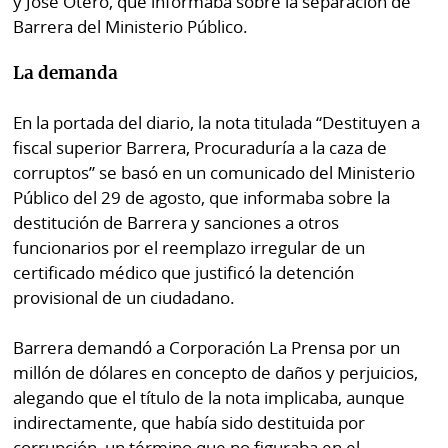
y José Otero, que informaba sobre la separación de
por
Diario
Barrera del Ministerio Público.
Metro
Ellas
La demanda
Tienda
Club
Panamá
En la portada del diario, la nota titulada “Destituyen a
La
fiscal superior Barrera, Procuraduría a la caza de
Tus
Prensa
Tiquetes
corruptos” se basó en un comunicado del Ministerio
Busca
Público del 29 de agosto, que informaba sobre la
⌾
Cero
Fácil
destitución de Barrera y sanciones a otros
KM
Hoy
funcionarios por el reemplazo irregular de un
⌾
certificado médico que justificó la detención
por
Corprensa
Tal
provisional de un ciudadano.
Hoy
Cual
⌾
Barrera demandó a Corporación La Prensa por un
⌾
Sábado
millón de dólares en concepto de daños y perjuicios,
Sabrina
Picante
alegando que el título de la nota implicaba, aunque
Sin
indirectamente, que había sido destituida por
⌾
Censura
corrupción, un término que no figuraba en el