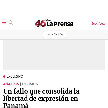
Suscríbete
Inicia Sesión
SECCIONES
Portada
BBC
News
Locales
Ellas
Sociedad
EXCLUSIVO
Status
ANÁLISIS
|
DECISIÓN
Judiciales
K
Un fallo que consolida la
Política
Vivir+
libertad de expresión en
Panamá
Economía
Opinión