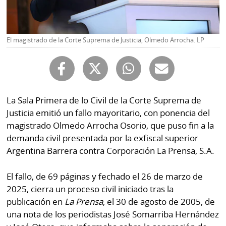
Buscador
RSS
Comunicados
Temas
El magistrado de la Corte Suprema de Justicia, Olmedo Arrocha. LP
Catálogos
Autores
Lotería
Notas
Kiosko
al
La Sala Primera de lo Civil de la Corte Suprema de
digital
lector
Justicia emitió un fallo mayoritario, con ponencia del
magistrado Olmedo Arrocha Osorio, que puso fin a la
Luctuosas
Buenas
demanda civil presentada por la exfiscal superior
prácticas
Argentina Barrera contra Corporación La Prensa, S.A.
El fallo, de 69 páginas y fechado el 26 de marzo de
OTROS
2025, cierra un proceso civil iniciado tras la
SITIOS
publicación en
La Prensa
, el 30 de agosto de 2005, de
una nota de los periodistas José Somarriba Hernández
Metro
Mi