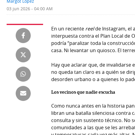
Margot López
Deportes
Fotografías
03 jun 2026 - 04:00 AM
Tecnología
Videos
En un reciente
reel
de Instagram, el
Ponle
Fe
interpuesta contra el Plan Local de
la
de
podría “paralizar toda la construcció
Firma
erratas
casa. Ni levantar un quiosco. El ter
Historias
Hay que aclarar que, de invalidarse 
no queda tan claro es a quién se diri
desorden urbano o a quienes lo pad
SERVICIOS
Los vecinos que nadie escucha
E-
Contenido
Como nunca antes en la historia pan
Paper
de
libran una batalla silenciosa contra
marcas
Buscador
consulta y sin sustento técnico. No 
RSS
comunidades a las que se les arrebat
Comunicados
y temperaturas cada vez más altas. 