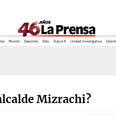
mía
Mundo
Deportes
Ellas
Status K
Unidad Investigativa
Opini
 alcalde Mizrachi?