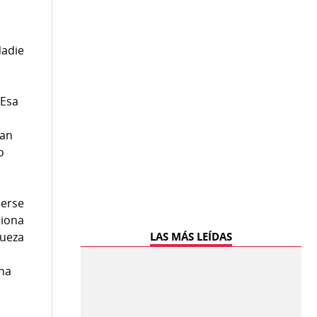
Nadie
 Esa
zan
o
cerse
ciona
queza
LAS MÁS LEÍDAS
una