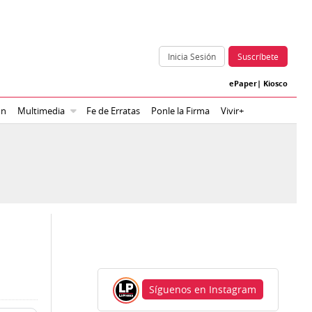
Inicia Sesión
Suscríbete
ePaper
|
Kiosco
ón
Multimedia
Fe de Erratas
Ponle la Firma
Vivir+
Síguenos en Instagram