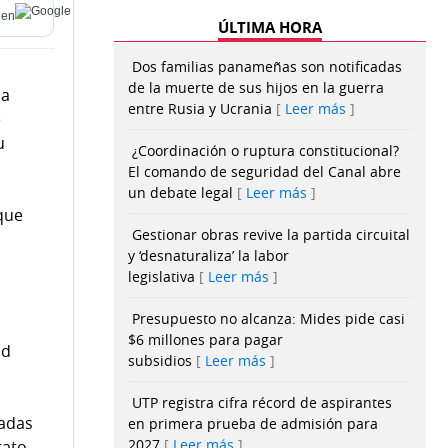
en
ÚLTIMA HORA
Dos familias panameñas son notificadas
de la muerte de sus hijos en la guerra
da
entre Rusia y Ucrania
Leer más
e
u
¿Coordinación o ruptura constitucional?
El comando de seguridad del Canal abre
un debate legal
Leer más
 que
Gestionar obras revive la partida circuital
y ‘desnaturaliza’ la labor
legislativa
Leer más
Presupuesto no alcanza: Mides pide casi
$6 millones para pagar
ad
subsidios
Leer más
UTP registra cifra récord de aspirantes
sadas
en primera prueba de admisión para
2027
Leer más
rato