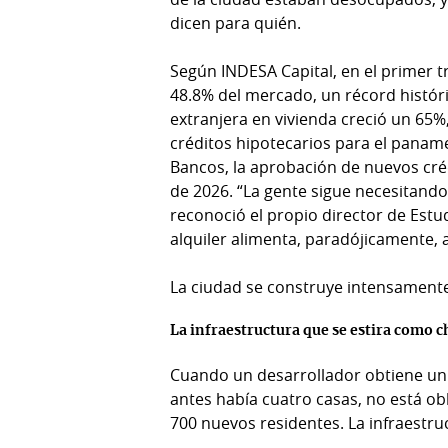
Tienda
dicen para quién.
Club
Panamá
La
Según INDESA Capital, en el primer 
Tus
Prensa
48.8% del mercado, un récord históri
Tiquetes
extranjera en vivienda creció un 65%,
Busca
créditos hipotecarios para el pana
⌾
Cero
Fácil
Bancos, la aprobación de nuevos cré
KM
Hoy
de 2026. “La gente sigue necesitando
⌾
por
reconoció el propio director de Est
Corprensa
Tal
alquiler alimenta, paradójicamente, 
Hoy
Cual
⌾
La ciudad se construye intensamente
⌾
Sábado
Sabrina
Picante
La infraestructura que se estira como c
Sin
⌾
Cuando un desarrollador obtiene un
Censura
La
antes había cuatro casas, no está obl
Repregunta
700 nuevos residentes. La infraestru