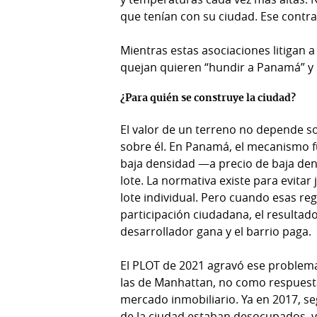
Temas
que tenían con su ciudad. Ese contra
Catálogos
Autores
Mientras estas asociaciones litigan a
Lotería
quejan quieren “hundir a Panamá” y 
Notas
Kiosko
al
¿Para quién se construye la ciudad?
digital
lector
El valor de un terreno no depende s
Luctuosas
Buenas
sobre él. En Panamá, el mecanismo f
prácticas
baja densidad —a precio de baja den
lote. La normativa existe para evita
lote individual. Pero cuando esas reg
OTROS
participación ciudadana, el resultado 
SITIOS
desarrollador gana y el barrio paga.
Metro
Mi
El PLOT de 2021 agravó ese problema
por
Diario
las de Manhattan, no como respuesta 
Metro
mercado inmobiliario. Ya en 2017, s
Ellas
de la ciudad estaban desocupados, 