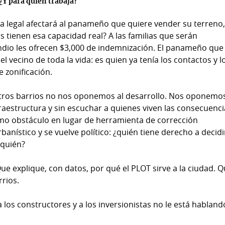
 ¿Y para quién trabaja?
 legal afectará al panameño que quiere vender su terreno
tienen esa capacidad real? A las familias que serán
Indio les ofrecen $3,000 de indemnización. El panameño que
 vecino de toda la vida: es quien ya tenía los contactos y l
 zonificación.
ros barrios no nos oponemos al desarrollo. Nos oponemos
raestructura y sin escuchar a quienes viven las consecuenci
mo obstáculo en lugar de herramienta de corrección
banístico y se vuelve político: ¿quién tiene derecho a decidi
 quién?
Que explique, con datos, por qué el PLOT sirve a la ciudad. 
rrios.
 los constructores y a los inversionistas no le está habland