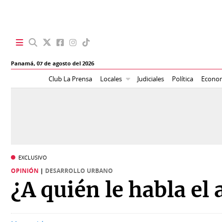
SECCIONES
Panamá,
07 de agosto del 2026
Portada
BBC
Club La Prensa
Locales
Judiciales
Política
Econo
News
Locales
Ellas
Sociedad
Status
Judiciales
K
EXCLUSIVO
Política
Vivir+
OPINIÓN
|
DESARROLLO URBANO
¿A quién le habla el
Economía
Opinión
Mundo
Blogs