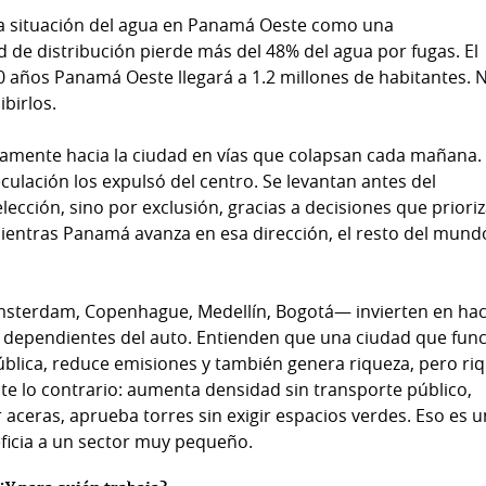
ó la situación del agua en Panamá Oeste como una
d de distribución pierde más del 48% del agua por fugas. El
 años Panamá Oeste llegará a 1.2 millones de habitantes. 
ibirlos.
iamente hacia la ciudad en vías que colapsan cada mañana.
culación los expulsó del centro. Se levantan antes del
ección, sino por exclusión, gracias a decisiones que priori
mientras Panamá avanza en esa dirección, el resto del mund
sterdam, Copenhague, Medellín, Bogotá— invierten en ha
dependientes del auto. Entienden que una ciudad que fun
pública, reduce emisiones y también genera riqueza, pero ri
e lo contrario: aumenta densidad sin transporte público,
 aceras, aprueba torres sin exigir espacios verdes. Eso es 
eficia a un sector muy pequeño.