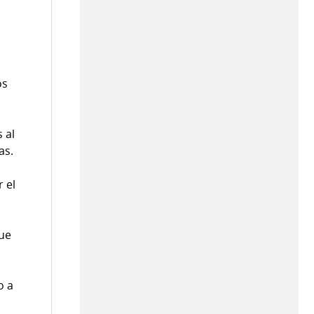
,
os
 al
as.
r el
Que
o a