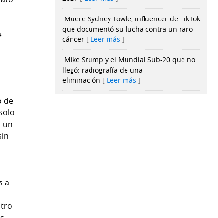
Muere Sydney Towle, influencer de TikTok
que documentó su lucha contra un raro
e
cáncer
Leer más
Mike Stump y el Mundial Sub-20 que no
llegó: radiografía de una
eliminación
Leer más
o de
Canal de Panamá prevé que la sequía se
adelante desde septiembre y vigila el
solo
nivel de sus lagos
Leer más
a un
sin
Abelardo de la Espriella rompe otra
tradición y dará su primer discurso como
presidente ante militares
Leer más
s a
04:50
Seiko Boutique Panamá reabre sus
puertas con una renovada experiencia de
lujo global
Leer más
ntro
os