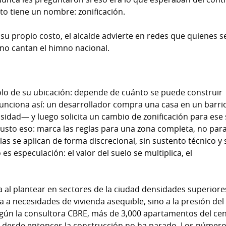
to tiene un nombre: zonificación.
 su propio costo, el alcalde advierte en redes que quienes s
no cantan el himno nacional.
olo de su ubicación: depende de cuánto se puede construir
unciona así: un desarrollador compra una casa en un barri
sidad— y luego solicita un cambio de zonificación para ese 
r justo eso: marca las reglas para una zona completa, no par
las se aplican de forma discrecional, sin sustento técnico y 
es especulación: el valor del suelo se multiplica, el
 al plantear en sectores de la ciudad densidades superiore
a necesidades de vivienda asequible, sino a la presión del
egún la consultora CBRE, más de 3,000 apartamentos del ce
y desde entonces la construcción no ha parado. Los númer