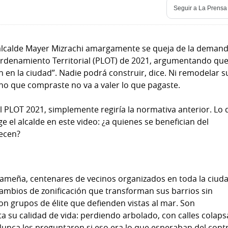
Seguir a
La Prensa
 alcalde Mayer Mizrachi amargamente se queja de la deman
 Ordenamiento Territorial (PLOT) de 2021, argumentando qu
n en la ciudad”. Nadie podrá construir, dice. Ni remodelar s
reno que compraste no va a valer lo que pagaste.
el PLOT 2021, simplemente regiría la normativa anterior. Lo
ge el alcalde en este video: ¿a quienes se benefician del
ecen?
ameña, centenares de vecinos organizados en toda la ciud
 cambios de zonificación que transforman sus barrios sin
son grupos de élite que defienden vistas al mar. Son
a su calidad de vida: perdiendo arbolado, con calles colap
Nunca les preguntaron si eso era lo que esperaban del cont