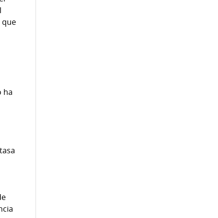
l
, que
o ha
tasa
de
ncia