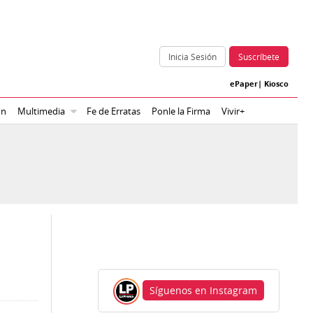
Inicia Sesión
Suscríbete
ePaper
|
Kiosco
ón
Multimedia
Fe de Erratas
Ponle la Firma
Vivir+
Síguenos en Instagram