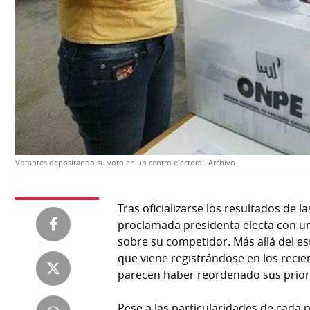
Temas
Catálogos
Autores
Lotería
Notas
Kiosko
al
digital
lector
Luctuosas
Buenas
prácticas
Votantes depositando su voto en un centro electoral. Archivo
OTROS
Tras oficializarse los resultados de l
proclamada presidenta electa con una
SITIOS
sobre su competidor. Más allá del es
que viene registrándose en los recie
Metro
Mi
parecen haber reordenado sus prior
por
Diario
Metro
Ellas
Pese a las particularidades de cada pa