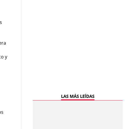
s
era
co y
LAS MÁS LEÍDAS
os