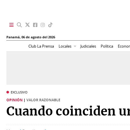
SECCIONES
Panamá,
06 de agosto del 2026
Portada
BBC
Club La Prensa
Locales
Judiciales
Política
Econo
News
Locales
Ellas
Sociedad
Status
Judiciales
K
EXCLUSIVO
Política
Vivir+
OPINIÓN
|
VALOR RAZONABLE
Cuando coinciden u
Economía
Opinión
Mundo
Blogs