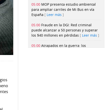
05:00
MOP presenta estudio ambiental
para ampliar carriles de Mi Bus en vía
España
Leer más
05:00
Fraude en la DGI: Red criminal
puede alcanzar a 50 personas y superar
los $40 millones en pérdidas
Leer más
05:00
Atrapados en la guerra: los
soldados heridos que Rusia vuelve a
enviar al frente de batalla con
Ucrania
Leer más
05:00
La Corte revisará las condenas de
Suárez, Francolini, De Obarrio, Samaniego
gios
y Moreno
Leer más
ómeno
antes
05:00
Muros con memoria, centinelas del
Canal
Leer más
el