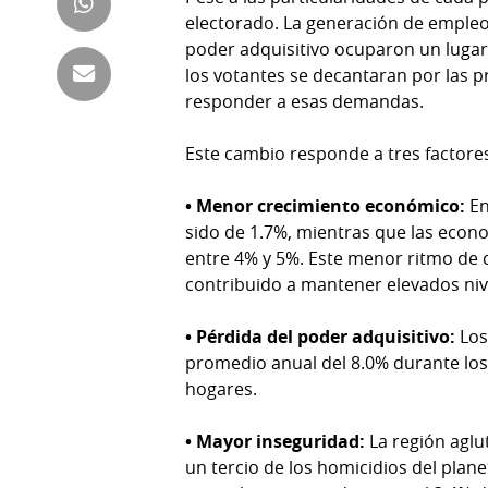
Tienda
electorado. La generación de empleo
Club
Panamá
poder adquisitivo ocuparon un lugar 
La
los votantes se decantaran por las 
Tus
Prensa
responder a esas demandas.
Tiquetes
Busca
Este cambio responde a tres factore
⌾
Cero
Fácil
KM
Hoy
• Menor crecimiento económico:
En
⌾
por
sido de 1.7%, mientras que las econo
Corprensa
Tal
entre 4% y 5%. Este menor ritmo de 
Hoy
Cual
contribuido a mantener elevados nive
⌾
⌾
Sábado
• Pérdida del poder adquisitivo:
Los
Sabrina
Picante
promedio anual del 8.0% durante los 
Sin
hogares.
⌾
Censura
La
• Mayor inseguridad:
La región aglu
Repregunta
un tercio de los homicidios del plane