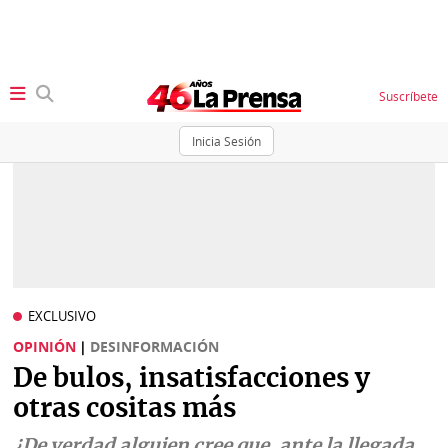
Suscríbete
Inicia Sesión
SECCIONES
Portada
BBC
News
Locales
Ellas
Sociedad
EXCLUSIVO
Status
OPINIÓN
|
DESINFORMACIÓN
Judiciales
K
De bulos, insatisfacciones y
Política
Vivir+
otras cositas más
Economía
Opinión
¿De verdad alguien cree que, ante la llegada