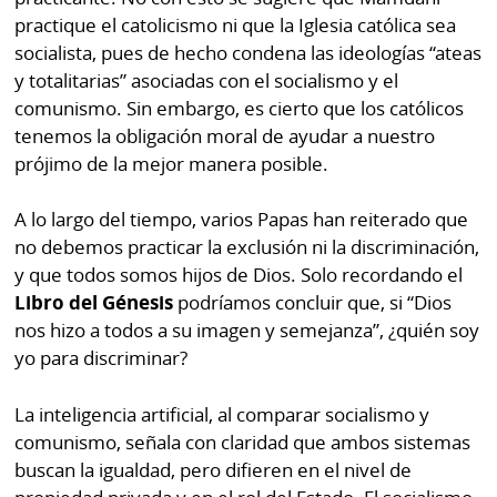
por
Diario
practique el catolicismo ni que la Iglesia católica sea
Metro
socialista, pues de hecho condena las ideologías “ateas
Ellas
y totalitarias” asociadas con el socialismo y el
Tienda
comunismo. Sin embargo, es cierto que los católicos
Club
Panamá
tenemos la obligación moral de ayudar a nuestro
La
prójimo de la mejor manera posible.
Tus
Prensa
Tiquetes
Busca
A lo largo del tiempo, varios Papas han reiterado que
⌾
Cero
Fácil
no debemos practicar la exclusión ni la discriminación,
KM
Hoy
y que todos somos hijos de Dios. Solo recordando el
⌾
Libro del Génesis
podríamos concluir que, si “Dios
por
Corprensa
Tal
nos hizo a todos a su imagen y semejanza”, ¿quién soy
Hoy
Cual
yo para discriminar?
⌾
⌾
Sábado
La inteligencia artificial, al comparar socialismo y
Sabrina
Picante
comunismo, señala con claridad que ambos sistemas
Sin
buscan la igualdad, pero difieren en el nivel de
⌾
Censura