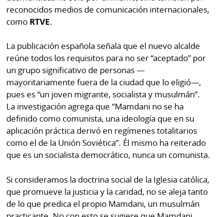
Buscador
reconocidos medios de comunicación internacionales,
RSS
como
RTVE
.
Comunicados
Temas
La publicación española señala que el nuevo alcalde
Catálogos
reúne todos los requisitos para no ser “aceptado” por
Autores
Lotería
un grupo significativo de personas —
Notas
mayoritariamente fuera de la ciudad que lo eligió—,
Kiosko
al
pues es “un joven migrante, socialista y musulmán”.
digital
lector
La investigación agrega que “Mamdani no se ha
definido como comunista, una ideología que en su
Luctuosas
Buenas
aplicación práctica derivó en regímenes totalitarios
prácticas
como el de la Unión Soviética”. Él mismo ha reiterado
que es un socialista democrático, nunca un comunista.
OTROS
Si consideramos la doctrina social de la Iglesia católica,
SITIOS
que promueve la justicia y la caridad, no se aleja tanto
de lo que predica el propio Mamdani, un musulmán
Metro
Mi
practicante. No con esto se sugiere que Mamdani