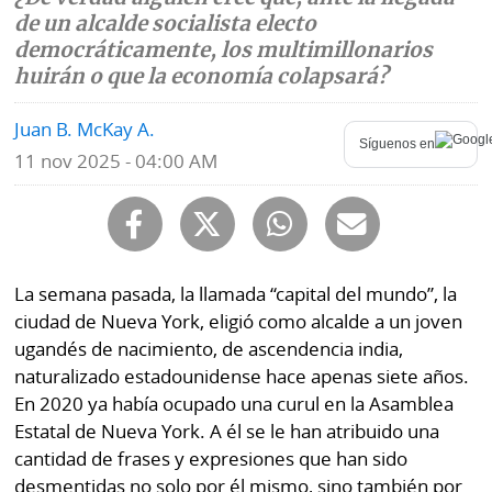
de un alcalde socialista electo
Mundo
Blogs
democráticamente, los multimillonarios
huirán o que la economía colapsará?
Deportes
Fotografías
Juan B. McKay A.
Tecnología
Videos
Síguenos en
11 nov 2025 - 04:00 AM
Ponle
Fe
la
de
Firma
erratas
Historias
La semana pasada, la llamada “capital del mundo”, la
ciudad de Nueva York, eligió como alcalde a un joven
ugandés de nacimiento, de ascendencia india,
SERVICIOS
naturalizado estadounidense hace apenas siete años.
En 2020 ya había ocupado una curul en la Asamblea
E-
Contenido
Estatal de Nueva York. A él se le han atribuido una
Paper
de
cantidad de frases y expresiones que han sido
marcas
desmentidas no solo por él mismo, sino también por