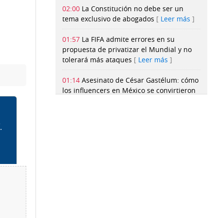
02:00
La Constitución no debe ser un
tema exclusivo de abogados
Leer más
01:57
La FIFA admite errores en su
propuesta de privatizar el Mundial y no
tolerará más ataques
Leer más
01:14
Asesinato de César Gastélum: cómo
los influencers en México se convirtieron
en objetivo del narco
Leer más
00:56
‘Camarón legislativo’ en el debate
del reglamento interno: diputados ahora
‘gestionarán proyectos’ en sus circuitos
Leer más