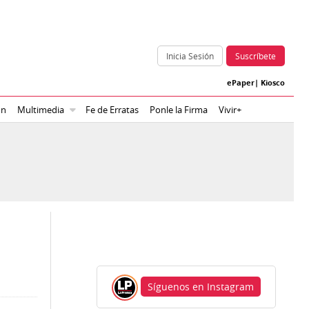
Inicia Sesión
Suscríbete
ePaper
|
Kiosco
ón
Multimedia
Fe de Erratas
Ponle la Firma
Vivir+
Síguenos en Instagram