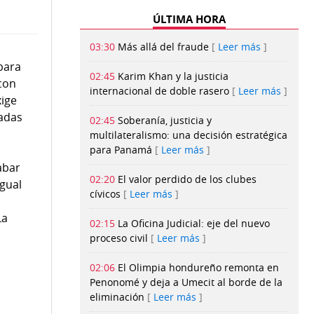
ÚLTIMA HORA
03:30
Más allá del fraude
Leer más
 para
02:45
Karim Khan y la justicia
con
internacional de doble rasero
Leer más
xige
cadas
02:45
Soberanía, justicia y
multilateralismo: una decisión estratégica
para Panamá
Leer más
abar
02:20
El valor perdido de los clubes
igual
cívicos
Leer más
La
02:15
La Oficina Judicial: eje del nuevo
proceso civil
Leer más
02:06
El Olimpia hondureño remonta en
Penonomé y deja a Umecit al borde de la
eliminación
Leer más