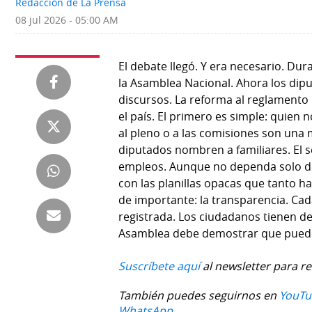
Redacción de La Prensa
Deportes
Fotografías
08 jul 2026 - 05:00 AM
Tecnología
Videos
El debate llegó. Y era necesario. Du
Ponle
Fe
la Asamblea Nacional. Ahora los dip
la
de
discursos. La reforma al reglamento
Firma
erratas
el país. El primero es simple: quien 
al pleno o a las comisiones son una
Historias
diputados nombren a familiares. El 
empleos. Aunque no dependa solo d
con las planillas opacas que tanto ha
SERVICIOS
de importante: la transparencia. Ca
registrada. Los ciudadanos tienen d
E-
Contenido
Asamblea debe demostrar que pued
Paper
de
marcas
Suscríbete aquí
al newsletter para re
Buscador
RSS
También puedes seguirnos en
YouTu
Comunicados
WhatsApp.