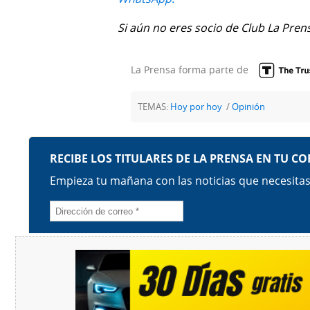
Temas
Catálogos
Si aún no eres socio de Club La Pren
Autores
Lotería
La Prensa forma parte de
Notas
Kiosko
al
digital
lector
TEMAS:
Hoy por hoy
Opinión
Luctuosas
Buenas
prácticas
OTROS
SITIOS
Metro
Mi
por
Diario
Metro
Ellas