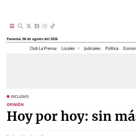
SECCIONES
Panamá,
06 de agosto del 2026
Portada
BBC
Club La Prensa
Locales
Judiciales
Política
Econo
News
Locales
Ellas
Sociedad
Status
Judiciales
K
EXCLUSIVO
Política
Vivir+
OPINIÓN
Hoy por hoy: sin má
Economía
Opinión
Mundo
Blogs