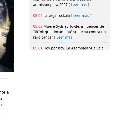
admisión para 2027
Leer más
05:02
La vieja rockola
Leer más
05:02
Muere Sydney Towle, influencer de
TikTok que documentó su lucha contra un
raro cáncer
Leer más
05:01
Hoy por hoy: La Asamblea vuelve al
viejo camino
Leer más
05:01
Mike Stump y el Mundial Sub-20
que no llegó: radiografía de una
eliminación
Leer más
05:01
Canal de Panamá prevé que la
sequía se adelante desde septiembre y
nte a
vigila el nivel de sus lagos
Leer más
ra
a