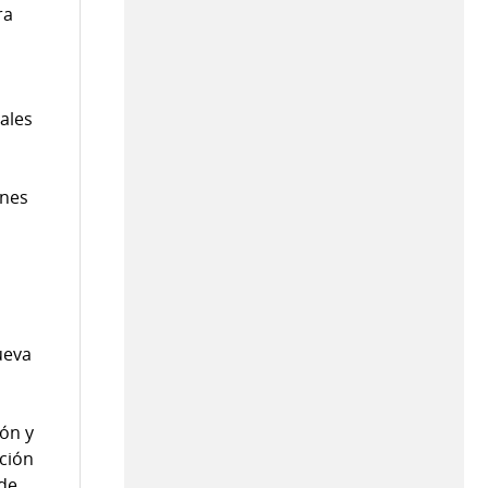
ra
iales
anes
ueva
ión y
ción
 de