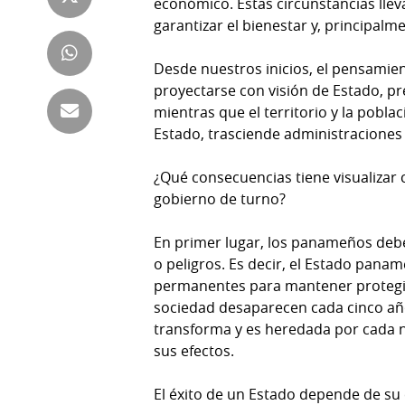
económico. Estas circunstancias lle
Tienda
garantizar el bienestar y, principalm
Club
Panamá
La
Desde nuestros inicios, el pensamien
Tus
Prensa
proyectarse con visión de Estado, p
Tiquetes
mientras que el territorio y la pob
Busca
Estado, trasciende administraciones y
⌾
Cero
Fácil
KM
Hoy
¿Qué consecuencias tiene visualizar
⌾
por
gobierno de turno?
Corprensa
Tal
Hoy
Cual
En primer lugar, los panameños deb
⌾
⌾
o peligros. Es decir, el Estado pana
Sábado
permanentes para mantener protegidos
Sabrina
Picante
sociedad desaparecen cada cinco año
Sin
⌾
transforma y es heredada por cada n
Censura
sus efectos.
La
Repregunta
El éxito de un Estado depende de su 