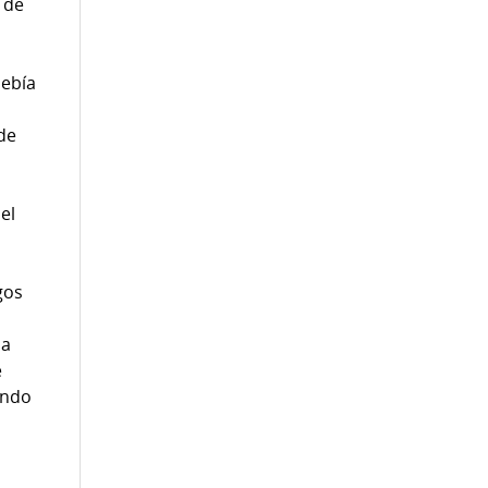
 de
debía
,
de
el
gos
la
e
endo