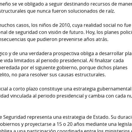
eño se ve obligado a seguir destinando recursos de mane
structurales que nunca fueron solucionados de raíz.
uchos casos, los niños de 2010, cuya realidad social no fue
al de seguridad con visión de futuro. Hoy, los planes polic
nsecuencias que pudieron prevenirse años atrás.
ico y de una verdadera prospectiva obliga a desarrollar pl
de vida limitados al periodo presidencial. Al finalizar cada
s heredada por el siguiente gobierno, porque dichos planes
lito, no para resolver sus causas estructurales.
cial a corto plazo constituye una estrategia gubernamental
idad vinculada al periodo presidencial y cambia con cada n
de Seguridad representa una estrategia de Estado. Su durac
biernos y proyectarse a 15 o 20 años mediante una legisla
obliga a una participación coordinada entre los ministerios