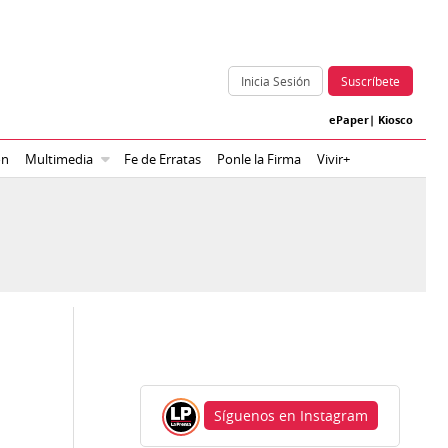
Inicia Sesión
Suscríbete
ePaper
|
Kiosco
ón
Multimedia
Fe de Erratas
Ponle la Firma
Vivir+
Síguenos en Instagram