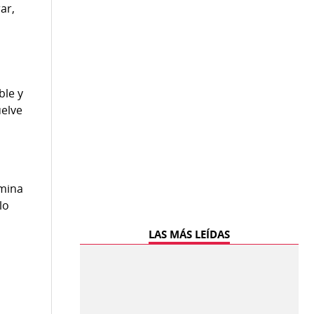
ar,
ble y
uelve
rmina
lo
LAS MÁS LEÍDAS