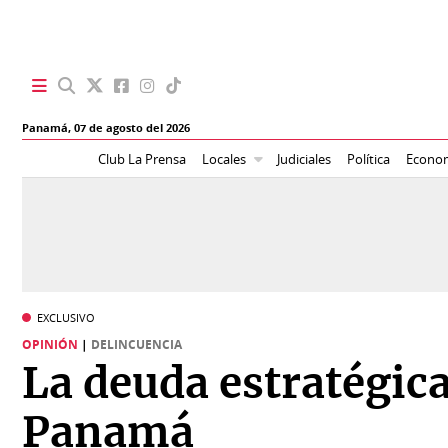
SECCIONES
Panamá,
07 de agosto del 2026
Portada
BBC
Club La Prensa
Locales
Judiciales
Política
Econo
News
Locales
Ellas
Sociedad
Status
Judiciales
K
EXCLUSIVO
Política
Vivir+
OPINIÓN
|
DELINCUENCIA
La deuda estratégica
Economía
Opinión
Panamá
Mundo
Blogs