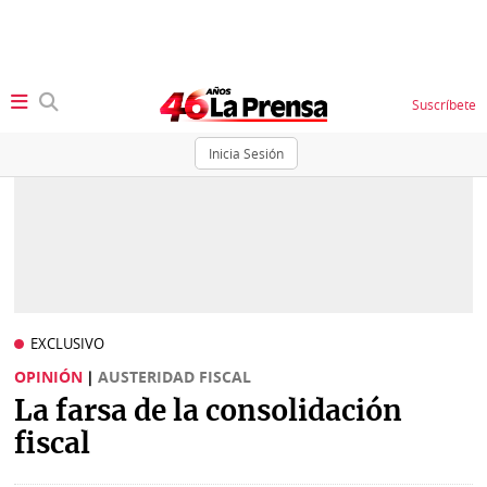
Suscríbete
Inicia Sesión
SECCIONES
Portada
BBC
News
Locales
Ellas
Sociedad
EXCLUSIVO
Status
OPINIÓN
|
AUSTERIDAD FISCAL
Judiciales
K
La farsa de la consolidación
Política
Vivir+
fiscal
Economía
Opinión