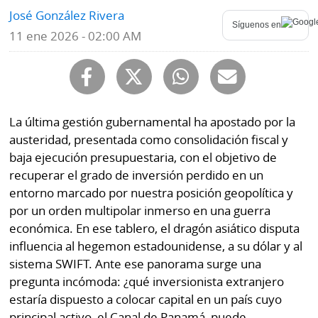
José González Rivera
Mundo
Síguenos en
Blogs
11 ene 2026 - 02:00 AM
Deportes
Fotografías
Tecnología
Videos
Ponle
La última gestión gubernamental ha apostado por la
Fe
la
austeridad, presentada como consolidación fiscal y
de
Firma
baja ejecución presupuestaria, con el objetivo de
erratas
recuperar el grado de inversión perdido en un
Historias
entorno marcado por nuestra posición geopolítica y
por un orden multipolar inmerso en una guerra
económica. En ese tablero, el dragón asiático disputa
SERVICIOS
influencia al hegemon estadounidense, a su dólar y al
sistema SWIFT. Ante ese panorama surge una
E-
Contenido
pregunta incómoda: ¿qué inversionista extranjero
Paper
de
estaría dispuesto a colocar capital en un país cuyo
marcas
principal activo, el Canal de Panamá, puede