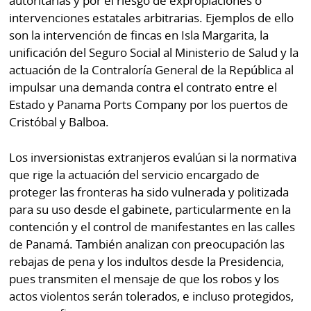
autoritarias y por el riesgo de expropiaciones o
por
Diario
intervenciones estatales arbitrarias. Ejemplos de ello
Metro
son la intervención de fincas en Isla Margarita, la
Ellas
unificación del Seguro Social al Ministerio de Salud y la
Tienda
Club
actuación de la Contraloría General de la República al
Panamá
La
impulsar una demanda contra el contrato entre el
Tus
Prensa
Estado y Panama Ports Company por los puertos de
Tiquetes
Cristóbal y Balboa.
Busca
⌾
Cero
Fácil
Los inversionistas extranjeros evalúan si la normativa
KM
Hoy
que rige la actuación del servicio encargado de
⌾
por
proteger las fronteras ha sido vulnerada y politizada
Corprensa
Tal
para su uso desde el gabinete, particularmente en la
Hoy
Cual
contención y el control de manifestantes en las calles
⌾
⌾
de Panamá. También analizan con preocupación las
Sábado
rebajas de pena y los indultos desde la Presidencia,
Sabrina
Picante
pues transmiten el mensaje de que los robos y los
Sin
⌾
actos violentos serán tolerados, e incluso protegidos,
Censura