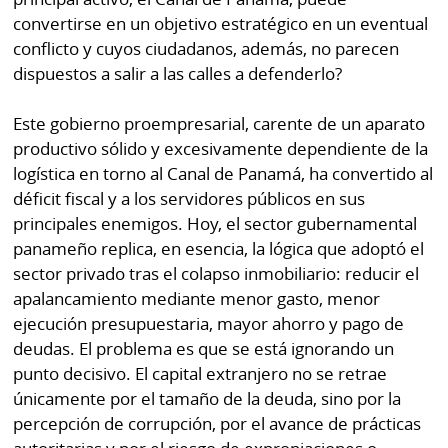
Buscador
convertirse en un objetivo estratégico en un eventual
RSS
conflicto y cuyos ciudadanos, además, no parecen
Comunicados
dispuestos a salir a las calles a defenderlo?
Temas
Catálogos
Autores
Este gobierno proempresarial, carente de un aparato
Lotería
productivo sólido y excesivamente dependiente de la
Notas
logística en torno al Canal de Panamá, ha convertido al
Kiosko
al
déficit fiscal y a los servidores públicos en sus
digital
lector
principales enemigos. Hoy, el sector gubernamental
panameño replica, en esencia, la lógica que adoptó el
Luctuosas
Buenas
sector privado tras el colapso inmobiliario: reducir el
prácticas
apalancamiento mediante menor gasto, menor
ejecución presupuestaria, mayor ahorro y pago de
deudas. El problema es que se está ignorando un
OTROS
punto decisivo. El capital extranjero no se retrae
SITIOS
únicamente por el tamaño de la deuda, sino por la
percepción de corrupción, por el avance de prácticas
Metro
Mi