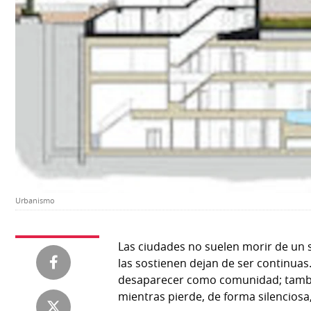
Temas
Catálogos
Autores
Lotería
Notas
Kiosko
al
digital
lector
Luctuosas
Buenas
prácticas
Urbanismo
OTROS
SITIOS
Las ciudades no suelen morir de un 
Metro
Mi
las sostienen dejan de ser continua
por
Diario
desaparecer como comunidad; tamb
Metro
mientras pierde, de forma silenciosa, 
Ellas