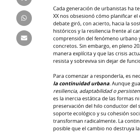
Tienda
Cada generación de urbanistas ha ten
Club
Panamá
XX nos obsesionó cómo planificar el 
La
debate giró, con acierto, hacia la sos
Tus
Prensa
históricos y la resiliencia frente al
Tiquetes
comprensión del fenómeno urbano y 
Busca
concretos. Sin embargo, en pleno 20
⌾
Cero
Fácil
manera explícita y que las crisis act
KM
Hoy
resista y sobreviva sin dejar de func
⌾
por
Corprensa
Tal
Hoy
Para comenzar a responderla, es ne
Cual
la continuidad urbana
. Aunque gua
⌾
⌾
resiliencia, adaptabilidad o persisten
Sábado
es la inercia estática de las formas n
Sabrina
Picante
preservación del hilo conductor del 
Sin
⌾
soporte ecológico y su cohesión soc
Censura
transforman radicalmente. La continu
La
posible que el cambio no destruya la
Repregunta