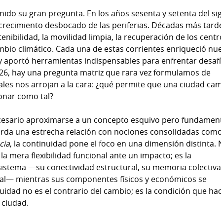
ido su gran pregunta. En los años sesenta y setenta del si
crecimiento desbocado de las periferias. Décadas más tarde
tenibilidad, la movilidad limpia, la recuperación de los cent
 cambio climático. Cada una de estas corrientes enriqueció nu
aportó herramientas indispensables para enfrentar desaf
26, hay una pregunta matriz que rara vez formulamos de
uales nos arrojan a la cara: ¿qué permite que una ciudad ca
ionar como tal?
cesario aproximarse a un concepto esquivo pero fundament
rda una estrecha relación con nociones consolidadas com
cia
, la continuidad pone el foco en una dimensión distinta.
i la mera flexibilidad funcional ante un impacto; es la
sistema —su conectividad estructural, su memoria colectiva
ial— mientras sus componentes físicos y económicos se
idad no es el contrario del cambio; es la condición que ha
 ciudad.