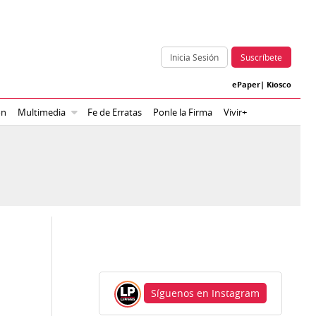
Inicia Sesión
Suscríbete
ePaper
|
Kiosco
ón
Multimedia
Fe de Erratas
Ponle la Firma
Vivir+
Síguenos en Instagram