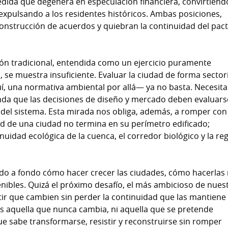
ida que degenera en especulación financiera, convirtiendo
expulsando a los residentes históricos. Ambas posiciones,
 construcción de acuerdos y quiebran la continuidad del pac
ación tradicional, entendida como un ejercicio puramente
 se muestra insuficiente. Evaluar la ciudad de forma sector
í, una normativa ambiental por allá— ya no basta. Necesi
nda que las decisiones de diseño y mercado deben evaluars
 del sistema. Esta mirada nos obliga, además, a romper con
dad de una ciudad no termina en su perímetro edificado;
uidad ecológica de la cuenca, el corredor biológico y la re
ado a fondo cómo hacer crecer las ciudades, cómo hacerlas
nibles. Quizá el próximo desafío, el más ambicioso de nues
r que cambien sin perder la continuidad que las mantiene
s aquella que nunca cambia, ni aquella que se pretende
 que sabe transformarse, resistir y reconstruirse sin romper