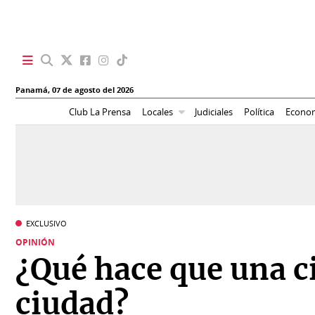
SECCIONES
Panamá,
07 de agosto del 2026
Portada
BBC
Club La Prensa
Locales
Judiciales
Política
Econo
News
Locales
Ellas
Sociedad
Status
Judiciales
K
EXCLUSIVO
Política
Vivir+
OPINIÓN
¿Qué hace que una c
Economía
Opinión
ciudad?
Mundo
Blogs