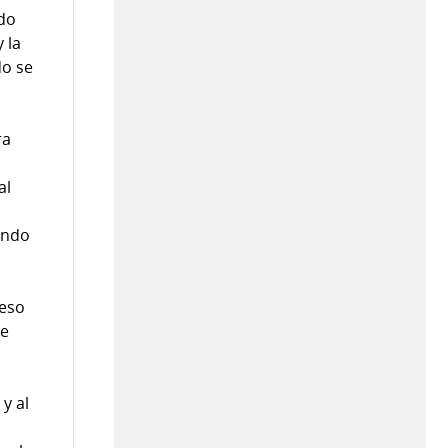
ndo
 la
do se
ra
al
iendo
ceso
de
s
y al