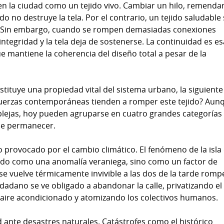
 en la ciudad como un tejido vivo. Cambiar un hilo, remenda
ado no destruye la tela. Por el contrario, un tejido saludable
. Sin embargo, cuando se rompen demasiadas conexiones
integridad y la tela deja de sostenerse. La continuidad es e
 mantiene la coherencia del diseño total a pesar de la
tituye una propiedad vital del sistema urbano, la siguiente
 fuerzas contemporáneas tienden a romper este tejido? Aun
ejas, hoy pueden agruparse en cuatro grandes categorías
de permanecer.
co provocado por el cambio climático. El fenómeno de la isla
ado como una anomalía veraniega, sino como un factor de
se vuelve térmicamente invivible a las dos de la tarde rompe
udadano se ve obligado a abandonar la calle, privatizando el
e aire acondicionado y atomizando los colectivos humanos.
d ante desastres naturales. Catástrofes como el histórico