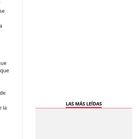
r
 se
sa
que
 que
 de
LAS MÁS LEÍDAS
 la