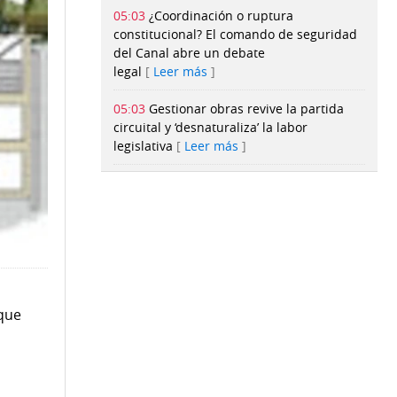
05:03
¿Coordinación o ruptura
constitucional? El comando de seguridad
del Canal abre un debate
legal
Leer más
05:03
Gestionar obras revive la partida
circuital y ‘desnaturaliza’ la labor
legislativa
Leer más
05:03
Presupuesto no alcanza: Mides pide
casi $6 millones para pagar
subsidios
Leer más
05:02
UTP registra cifra récord de
aspirantes en primera prueba de
admisión para 2027
Leer más
 que
05:02
La vieja rockola
Leer más