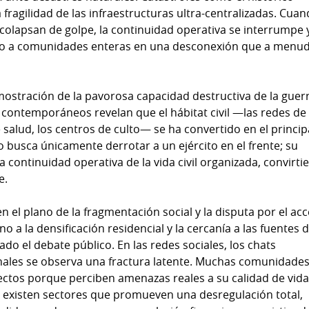
fragilidad de las infraestructuras ultra-centralizadas. Cua
colapsan de golpe, la continuidad operativa se interrumpe y
do a comunidades enteras en una desconexión que a menu
emostración de la pavorosa capacidad destructiva de la guer
 contemporáneos revelan que el hábitat civil —las redes de
e salud, los centros de culto— se ha convertido en el princip
no busca únicamente derrotar a un ejército en el frente; su
la continuidad operativa de la vida civil organizada, convirt
e.
en el plano de la fragmentación social y la disputa por el ac
no a la densificación residencial y la cercanía a las fuentes 
do el debate público. En las redes sociales, los chats
inales se observa una fractura latente. Muchas comunidade
ctos porque perciben amenazas reales a su calidad de vida 
o, existen sectores que promueven una desregulación total,