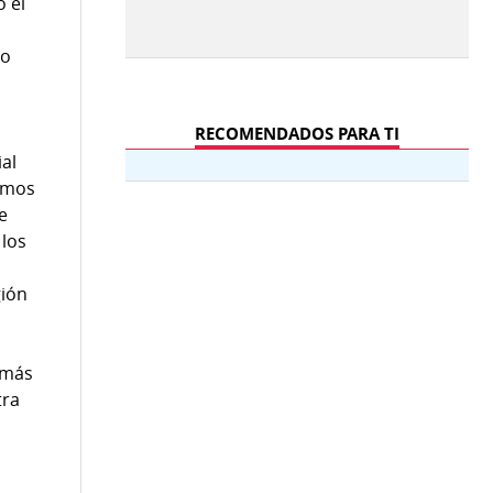
 el
to
RECOMENDADOS PARA TI
ial
tamos
e
 los
gión
 más
tra