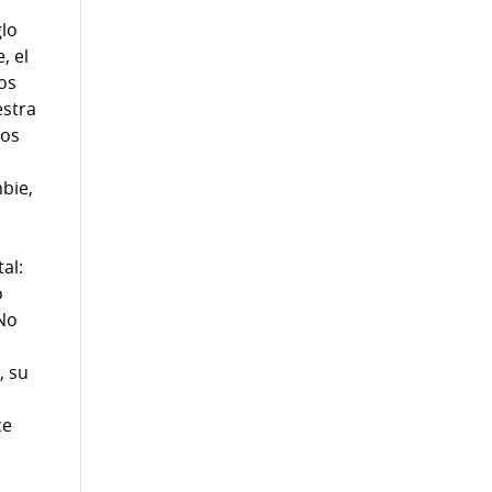
glo
, el
ros
estra
íos
mbie,
al:
o
 No
, su
ce