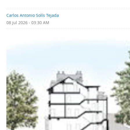
Deportes
Fotografías
Carlos Antonio Solís Tejada
Tecnología
Videos
08 jul 2026 - 03:30 AM
Ponle
Fe
la
de
Firma
erratas
Historias
SERVICIOS
E-
Contenido
Paper
de
marcas
Buscador
RSS
Comunicados