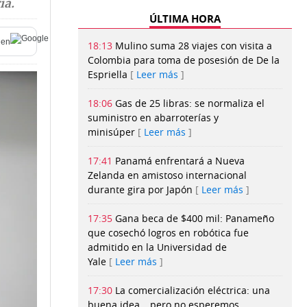
ia.
ÚLTIMA HORA
 en
18:13
Mulino suma 28 viajes con visita a
Colombia para toma de posesión de De la
Espriella
Leer más
18:06
Gas de 25 libras: se normaliza el
suministro en abarroterías y
minisúper
Leer más
17:41
Panamá enfrentará a Nueva
Zelanda en amistoso internacional
durante gira por Japón
Leer más
17:35
Gana beca de $400 mil: Panameño
que cosechó logros en robótica fue
admitido en la Universidad de
Yale
Leer más
17:30
La comercialización eléctrica: una
buena idea… pero no esperemos