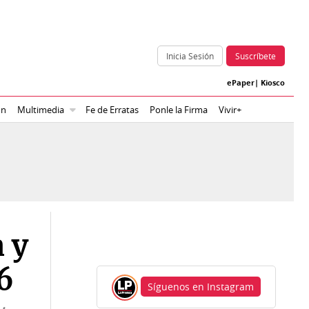
Inicia Sesión
Suscríbete
ePaper
|
Kiosco
ón
Multimedia
Fe de Erratas
Ponle la Firma
Vivir+
 y
26
Síguenos en Instagram