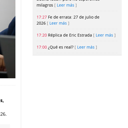
milagros
Leer más
17:27
Fe de errata: 27 de julio de
2026
Leer más
17:20
Réplica de Eric Estrada
Leer más
17:00
¿Qué es real?
Leer más
16:47
La FPF apunta a ampliar el
desarrollo del fútbol desde edades
tempranas
Leer más
16:15
Panama Flamenco Week 2026
llenará de arte, danza y tradición la
ciudad de Panamá
Leer más
s,
026.