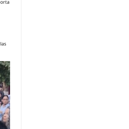
horta
las