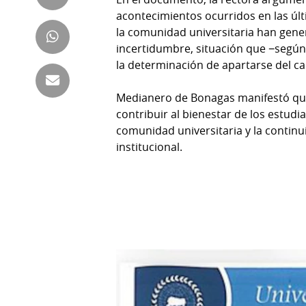
Tienda
acontecimientos ocurridos en las ú
Club
Panamá
la comunidad universitaria han gen
La
incertidumbre, situación que −según 
Tus
Prensa
la determinación de apartarse del ca
Tiquetes
Busca
Medianero de Bonagas manifestó qu
⌾
Cero
Fácil
contribuir al bienestar de los estudia
KM
Hoy
comunidad universitaria y la continu
⌾
por
institucional.
Corprensa
Tal
Hoy
Cual
⌾
⌾
Sábado
Sabrina
Picante
Sin
⌾
Censura
La
Repregunta