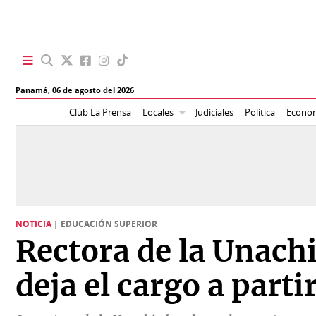
SECCIONES
Panamá,
06 de agosto del 2026
Portada
BBC
Club La Prensa
Locales
Judiciales
Política
Econo
News
Locales
Ellas
Sociedad
Status
Judiciales
K
NOTICIA
|
EDUCACIÓN SUPERIOR
Política
Vivir+
Rectora de la Unachi
Economía
Opinión
deja el cargo a parti
Mundo
Blogs