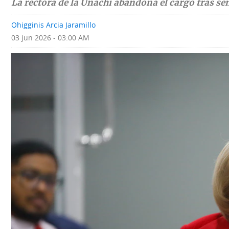
La rectora de la Unachi abandona el cargo tras s
Deportes
Fotografías
Ohigginis Arcia Jaramillo
Tecnología
Videos
03 jun 2026 - 03:00 AM
Ponle
Fe
la
de
Firma
erratas
Historias
SERVICIOS
E-
Contenido
Paper
de
marcas
Buscador
RSS
Comunicados