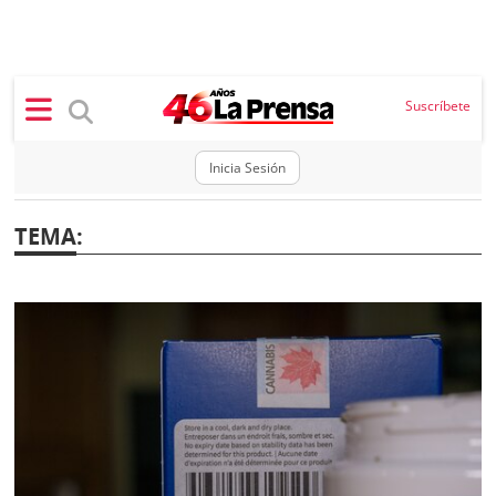
×
Suscríbete
Inicia Sesión
SECCIONES
TEMA
:
Portada
BBC
News
Locales
Ellas
Sociedad
Status
Judiciales
K
Política
Vivir+
Economía