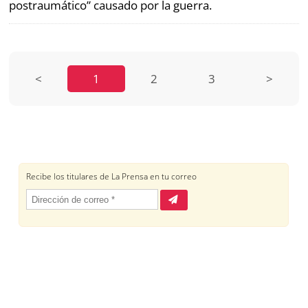
postraumático” causado por la guerra.
<
1
2
3
>