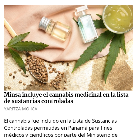
⌾
⌾
Sabrina
Sábado
Sin
Picante
Censura
⌾
La
Repregunta
Minsa incluye el cannabis medicinal en la lista
de sustancias controladas
YARITZA MOJICA
El cannabis fue incluido en la Lista de Sustancias
Controladas permitidas en Panamá para fines
médicos y científicos por parte del Ministerio de