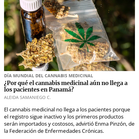
Metro
Mi
por
Diario
Metro
Ellas
Tienda
Club
Panamá
La
Tus
Prensa
Tiquetes
Busca
DÍA MUNDIAL DEL CANNABIS MEDICINAL
Cero
Fácil
¿Por qué el cannabis medicinal aún no llega a
KM
los pacientes en Panamá?
ALEIDA SAMANIEGO C.
Corprensa
El cannabis medicinal no llega a los pacientes porque
el registro sigue inactivo y los primeros productos
⌾
⌾
serán importados y costosos, advirtió Enma Pinzón, de
Hoy
Tal
la Federación de Enfermedades Crónicas.
por
Cual
Hoy