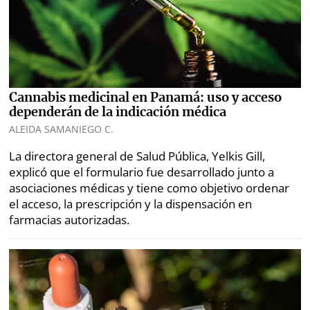
marcas
Buscador
RSS
Comunicados
Temas
Catálogos
Autores
Cannabis medicinal en Panamá: uso y acceso
Lotería
dependerán de la indicación médica
Notas
ALEIDA SAMANIEGO C.
Kiosko
al
La directora general de Salud Pública, Yelkis Gill,
digital
lector
explicó que el formulario fue desarrollado junto a
asociaciones médicas y tiene como objetivo ordenar
Luctuosas
Buenas
el acceso, la prescripción y la dispensación en
prácticas
farmacias autorizadas.
OTROS
SITIOS