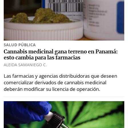
Opinión
Mundo
Blogs
Deportes
Fotografías
Tecnología
Videos
SALUD PÚBLICA
Ponle
Fe
Cannabis medicinal gana terreno en Panamá:
la
de
esto cambia para las farmacias
Firma
erratas
ALEIDA SAMANIEGO C.
Las farmacias y agencias distribuidoras que deseen
Historias
comercializar derivados de cannabis medicinal
deberán modificar su licencia de operación.
SERVICIOS
E-
Contenido
Paper
de