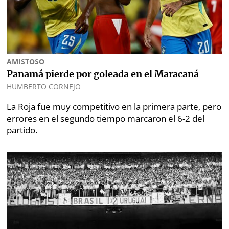
Opinión
Mundo
Blogs
Deportes
Fotografías
AMISTOSO
Tecnología
Videos
Panamá pierde por goleada en el Maracaná
HUMBERTO CORNEJO
Ponle
Fe
la
de
La Roja fue muy competitivo en la primera parte, pero
Firma
erratas
errores en el segundo tiempo marcaron el 6-2 del
partido.
Historias
SERVICIOS
E-
Contenido
Paper
de