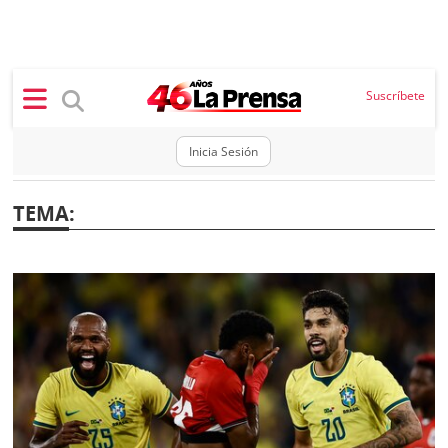
×
Suscríbete
Inicia Sesión
SECCIONES
TEMA
:
Portada
BBC
News
Locales
Ellas
Sociedad
Status
Judiciales
K
Política
Vivir+
Economía