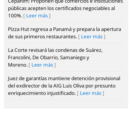
Cepanim: Proponen que comercios e instituciones
⌾
⌾
Sabrina
públicas acepten los certificados negociables al
Sábado
Sin
100%.
Leer más
Picante
Censura
⌾
Pizza Hut regresa a Panamá y prepara la apertura
La
Repregunta
de sus primeros restaurantes.
Leer más
La Corte revisará las condenas de Suárez,
Francolini, De Obarrio, Samaniego y
Moreno.
Leer más
Juez de garantías mantiene detención provisional
del exdirector de la AIG Luis Oliva por presunto
enriquecimiento injustificado.
Leer más