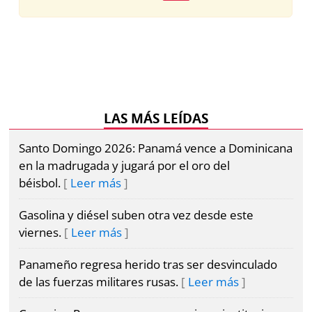
Metro
Mi
por
Diario
Metro
Ellas
Tienda
Club
Panamá
La
LAS MÁS LEÍDAS
Tus
Prensa
Tiquetes
Santo Domingo 2026: Panamá vence a Dominicana
Busca
en la madrugada y jugará por el oro del
Cero
Fácil
béisbol.
Leer más
KM
Gasolina y diésel suben otra vez desde este
Corprensa
viernes.
Leer más
Panameño regresa herido tras ser desvinculado
⌾
⌾
de las fuerzas militares rusas.
Leer más
Hoy
Tal
por
Cual
Hoy