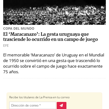
marcas
Buscador
RSS
Comunicados
Temas
COPA DEL MUNDO
Catálogos
Autores
El ‘Maracanazo’: La gesta uruguaya que
Lotería
trasciende lo ocurrido en un campo de juego
Notas
EFE
Kiosko
al
El memorable ‘Maracanazo’ de Uruguay en el Mundial
digital
lector
de 1950 se convirtió en una gesta que trascendió lo
ocurrido sobre el campo de juego hace exactamente
Luctuosas
Buenas
75 años.
prácticas
OTROS
SITIOS